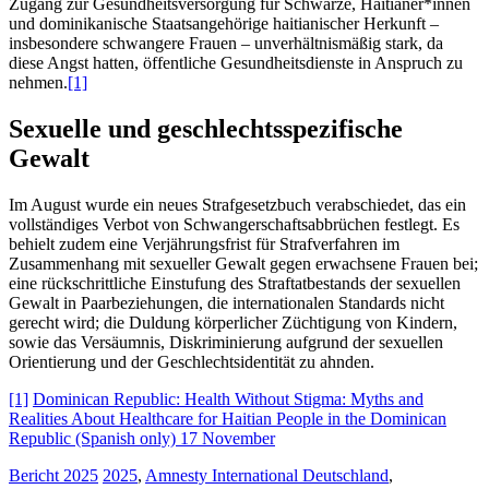
Zugang zur Gesundheitsversorgung für Schwarze, Haitianer*innen
und dominikanische Staatsangehörige haitianischer Herkunft –
insbesondere schwangere Frauen – unverhältnismäßig stark, da
diese Angst hatten, öffentliche Gesundheitsdienste in Anspruch zu
nehmen.
[1]
Sexuelle und geschlechtsspezifische
Gewalt
Im August wurde ein neues Strafgesetzbuch verabschiedet, das ein
vollständiges Verbot von Schwangerschaftsabbrüchen festlegt. Es
behielt zudem eine Verjährungsfrist für Strafverfahren im
Zusammenhang mit sexueller Gewalt gegen erwachsene Frauen bei;
eine rückschrittliche Einstufung des Straftatbestands der sexuellen
Gewalt in Paarbeziehungen, die internationalen Standards nicht
gerecht wird; die Duldung körperlicher Züchtigung von Kindern,
sowie das Versäumnis, Diskriminierung aufgrund der sexuellen
Orientierung und der Geschlechtsidentität zu ahnden.
[1]
Dominican Republic: Health Without Stigma: Myths and
Realities About Healthcare for Haitian People in the Dominican
Republic (Spanish only) 17 November
Bericht 2025
2025
,
Amnesty International Deutschland
,