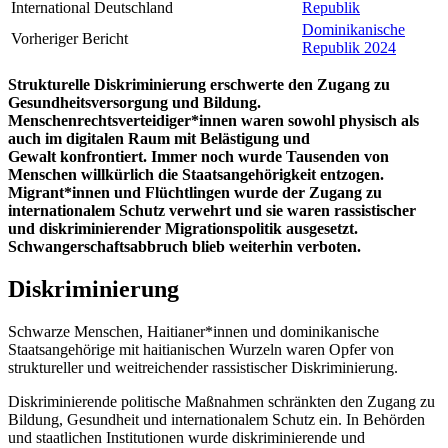
International Deutschland
Republik
Dominikanische
Vorheriger Bericht
Republik 2024
Strukturelle Diskriminierung erschwerte
den Zugang zu
Gesundheitsversorgung und Bildung.
Menschenrechtsverteidiger
*innen
waren
sowohl physisch als
auch im digitalen Raum
mit
Belästigung und
Gewalt
konfrontiert
.
Immer noch wurde
Tausenden von
Menschen
willkürlich di
e Staatsangehörigkeit entzogen.
Migrant
*inn
en und
Flüchtlingen
wurde der
Zugang zu
internationalem Schutz
verwehrt
und
sie
waren rassistische
r
und diskriminierende
r
Migrationspolitik
ausgesetzt.
Schwangerschaftsabbruch
blieb
weiterhin verboten.
Diskriminierung
Schwarze Menschen, Haitianer*innen und dominikanische
Staatsangehörige mit haitianischen Wurzeln waren Opfer von
struktureller und weitreichender rassistischer Diskriminierung.
Diskriminierende politische Maßnahmen schränkten den Zugang zu
Bildung, Gesundheit und internationalem Schutz ein. In Behörden
und staatlichen Institutionen wurde diskriminierende und