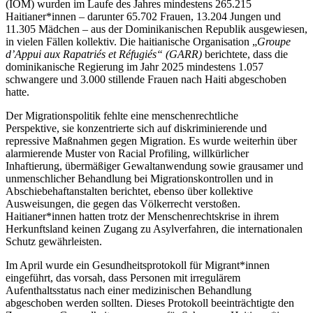
(IOM) wurden im Laufe des Jahres mindestens 265.215
Haitianer*innen – darunter 65.702 Frauen, 13.204 Jungen und
11.305 Mädchen – aus der Dominikanischen Republik ausgewiesen,
in vielen Fällen kollektiv. Die haitianische Organisation „
Groupe
d’Appui aux Rapatriés et Réfugiés“ (GARR)
berichtete, dass die
dominikanische Regierung im Jahr 2025 mindestens 1.057
schwangere und 3.000 stillende Frauen nach Haiti abgeschoben
hatte.
Der Migrationspolitik fehlte eine menschenrechtliche
Perspektive, sie konzentrierte sich auf diskriminierende und
repressive Maßnahmen gegen Migration. Es wurde weiterhin über
alarmierende Muster von Racial Profiling, willkürlicher
Inhaftierung, übermäßiger Gewaltanwendung sowie grausamer und
unmenschlicher Behandlung bei Migrationskontrollen und in
Abschiebehaftanstalten berichtet, ebenso über kollektive
Ausweisungen, die gegen das Völkerrecht verstoßen.
Haitianer*innen hatten trotz der Menschenrechtskrise in ihrem
Herkunftsland keinen Zugang zu Asylverfahren, die internationalen
Schutz gewährleisten.
Im April wurde ein Gesundheitsprotokoll für Migrant*innen
eingeführt, das vorsah, dass Personen mit irregulärem
Aufenthaltsstatus nach einer medizinischen Behandlung
abgeschoben werden sollten. Dieses Protokoll beeinträchtigte den