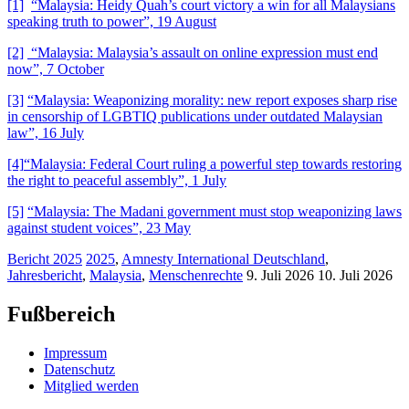
[1]
“Malaysia: Heidy Quah’s court victory a win for all Malaysians
speaking truth to power”, 19 August
[2]
“Malaysia: Malaysia’s assault on online expression must end
now”, 7 October
[3]
“Malaysia: Weaponizing morality: new report exposes sharp rise
in censorship of LGBTIQ publications under outdated Malaysian
law”, 16 July
[4]
“Malaysia: Federal Court ruling a powerful step towards restoring
the right to peaceful assembly”, 1 July
[5]
“Malaysia: The Madani government must stop weaponizing laws
against student voices”, 23 May
Bericht 2025
2025
,
Amnesty International Deutschland
,
Jahresbericht
,
Malaysia
,
Menschenrechte
9. Juli 2026
10. Juli 2026
Fußbereich
Impressum
Datenschutz
Mitglied werden