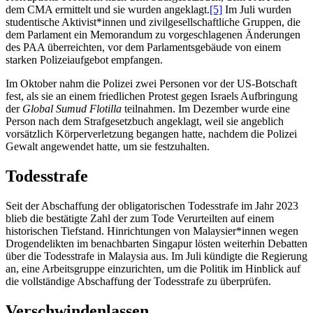
dem CMA ermittelt und sie wurden angeklagt.
[5]
Im Juli wurden
studentische Aktivist*innen und zivilgesellschaftliche Gruppen, die
dem Parlament ein Memorandum zu vorgeschlagenen Änderungen
des PAA überreichten, vor dem Parlamentsgebäude von einem
starken Polizeiaufgebot empfangen.
Im Oktober nahm die Polizei zwei Personen vor der US-Botschaft
fest, als sie an einem friedlichen Protest gegen Israels Aufbringung
der
Global Sumud Flotilla
teilnahmen. Im Dezember wurde eine
Person nach dem Strafgesetzbuch angeklagt, weil sie angeblich
vorsätzlich Körperverletzung begangen hatte, nachdem die Polizei
Gewalt angewendet hatte, um sie festzuhalten.
Todesstrafe
Seit der Abschaffung der obligatorischen Todesstrafe im Jahr 2023
blieb die bestätigte Zahl der zum Tode Verurteilten auf einem
historischen Tiefstand. Hinrichtungen von Malaysier*innen wegen
Drogendelikten im benachbarten Singapur lösten weiterhin Debatten
über die Todesstrafe in Malaysia aus. Im Juli kündigte die Regierung
an, eine Arbeitsgruppe einzurichten, um die Politik im Hinblick auf
die vollständige Abschaffung der Todesstrafe zu überprüfen.
Verschwindenlassen