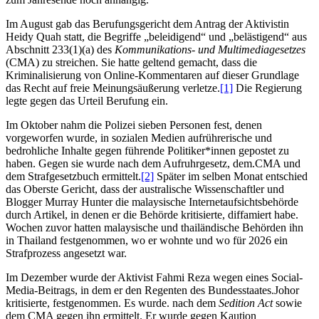
Im August gab das Berufungsgericht dem Antrag der Aktivistin
Heidy Quah statt, die Begriffe „beleidigend“ und „belästigend“ aus
Abschnitt 233(1)(a) des
Kommunikations- und Multimediagesetzes
(CMA) zu streichen. Sie hatte geltend gemacht, dass die
Kriminalisierung von Online-Kommentaren auf dieser Grundlage
das Recht auf freie Meinungsäußerung verletze.
[1]
Die Regierung
legte gegen das Urteil Berufung ein.
Im Oktober nahm die Polizei sieben Personen fest, denen
vorgeworfen wurde, in sozialen Medien aufrührerische und
bedrohliche Inhalte gegen führende Politiker*innen gepostet zu
haben. Gegen sie wurde nach dem Aufruhrgesetz, dem.CMA und
dem Strafgesetzbuch ermittelt.
[2]
Später im selben Monat entschied
das Oberste Gericht, dass der australische Wissenschaftler und
Blogger Murray Hunter die malaysische Internetaufsichtsbehörde
durch Artikel, in denen er die Behörde kritisierte, diffamiert habe.
Wochen zuvor hatten malaysische und thailändische Behörden ihn
in Thailand festgenommen, wo er wohnte und wo für 2026 ein
Strafprozess angesetzt war.
Im Dezember wurde der Aktivist Fahmi Reza wegen eines Social-
Media-Beitrags, in dem er den Regenten des Bundesstaates.Johor
kritisierte, festgenommen. Es wurde. nach dem
Sedition Act
sowie
dem CMA gegen ihn ermittelt. Er wurde gegen Kaution