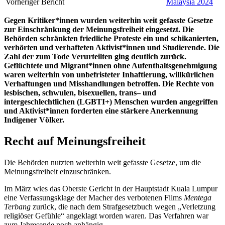
Vorheriger Bericht
Malaysia 2024
Gegen Kritiker*innen wurden weiterhin w
eit gefasste Gesetze
zur Einschränkung der Meinungsfreiheit
eingesetzt. Die
Behörden schränkten friedliche Proteste ein und schikanierten,
verhörten und verhafteten Aktivist
*
i
nn
en und Studierende. Die
Zahl der zum Tode Verurteilten ging deutlich zurück.
Geflüchtete
und Migrant
*inn
en ohne Aufenthaltsgenehmigung
waren weiterhin von unbefristeter Inhaftierung, willkürlichen
Verhaftungen und Misshandlungen betroffen. Die Rechte von
lesbischen, schwulen, bisexuellen, trans
–
und
intergeschlechtlichen
(LGBTI+)
Menschen
wurden angegriffen
und Aktivist
*inn
en forderten eine stärkere Anerkennung
I
ndigener Völker.
Recht auf
Meinungsfreiheit
Die Behörden nutzten weiterhin weit gefasste Gesetze, um die
Meinungsfreiheit einzuschränken.
Im März wies das Oberste Gericht in der Hauptstadt Kuala Lumpur
eine Verfassungsklage der Macher des verbotenen Films
Mentega
Terbang
zurück, die nach dem Strafgesetzbuch wegen „Verletzung
religiöser Gefühle“ angeklagt worden waren. Das Verfahren war
zum Jahresende noch anhängig.