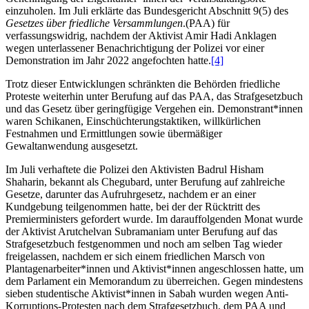
einzuholen. Im Juli erklärte das Bundesgericht Abschnitt 9(5) des
Gesetzes über friedliche Versammlungen
.(PAA) für
verfassungswidrig, nachdem der Aktivist Amir Hadi Anklagen
wegen unterlassener Benachrichtigung der Polizei vor einer
Demonstration im Jahr 2022 angefochten hatte.
[4]
Trotz dieser Entwicklungen schränkten die Behörden friedliche
Proteste weiterhin unter Berufung auf das PAA, das Strafgesetzbuch
und das Gesetz über geringfügige Vergehen ein. Demonstrant*innen
waren Schikanen, Einschüchterungstaktiken, willkürlichen
Festnahmen und Ermittlungen sowie übermäßiger
Gewaltanwendung ausgesetzt.
Im Juli verhaftete die Polizei den Aktivisten Badrul Hisham
Shaharin, bekannt als Chegubard, unter Berufung auf zahlreiche
Gesetze, darunter das Aufruhrgesetz, nachdem er an einer
Kundgebung teilgenommen hatte, bei der der Rücktritt des
Premierministers gefordert wurde. Im darauffolgenden Monat wurde
der Aktivist Arutchelvan Subramaniam unter Berufung auf das
Strafgesetzbuch festgenommen und noch am selben Tag wieder
freigelassen, nachdem er sich einem friedlichen Marsch von
Plantagenarbeiter*innen und Aktivist*innen angeschlossen hatte, um
dem Parlament ein Memorandum zu überreichen. Gegen mindestens
sieben studentische Aktivist*innen in Sabah wurden wegen Anti-
Korruptions-Protesten nach dem Strafgesetzbuch, dem PAA und