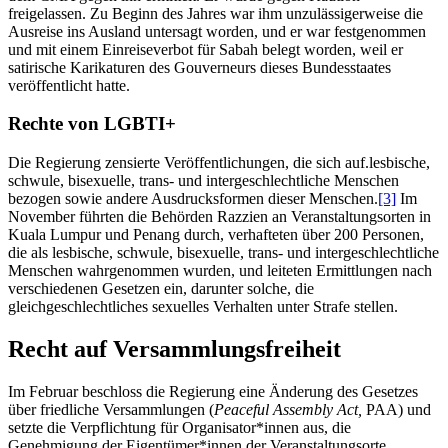
freigelassen. Zu Beginn des Jahres war ihm unzulässigerweise die
Ausreise ins Ausland untersagt worden, und er war festgenommen
und mit einem Einreiseverbot für Sabah belegt worden, weil er
satirische Karikaturen des Gouverneurs dieses Bundesstaates
veröffentlicht hatte.
Rechte von LGBTI
+
Die Regierung zensierte Veröffentlichungen, die sich auf.lesbische,
schwule, bisexuelle, trans- und intergeschlechtliche Menschen
bezogen sowie andere Ausdrucksformen dieser Menschen.
[3]
Im
November führten die Behörden Razzien an Veranstaltungsorten in
Kuala Lumpur und Penang durch, verhafteten über 200 Personen,
die als lesbische, schwule, bisexuelle, trans- und intergeschlechtliche
Menschen wahrgenommen wurden, und leiteten Ermittlungen nach
verschiedenen Gesetzen ein, darunter solche, die
gleichgeschlechtliches sexuelles Verhalten unter Strafe stellen.
Recht auf
Versammlung
sfreiheit
Im Februar beschloss die Regierung eine Änderung des Gesetzes
über friedliche Versammlungen (
P
eaceful
A
ssembly
Act,
PAA) und
setzte die Verpflichtung für Organisator*innen aus, die
Genehmigung der Eigentümer*innen der Veranstaltungsorte