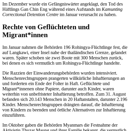
Im Dezember wurde ein Gefängniswärter angeklagt, den Tod des
Häftlings Gan Chin Eng während eines Aufstands im
Kamunting
Correctional Detention Centre
im Januar verursacht zu haben.
Rechte von
Geflüchteten
und
Migrant
*inn
en
Im Januar nahmen die Behörden 196 Rohingya-Flüchtlinge fest, die
auf Langkawi, einer Insel nahe der thailändischen Grenze, gelandet
waren. Später schoben sie zwei Boote mit 300 Menschen zurück,
bei denen es sich vermutlich um Rohingya-Flüchtlinge handelte.
Die Razzien der Einwanderungsbehörden wurden intensiviert.
Menschenrechtsgruppen prangerten willkürliche Inhaftierungen an
und forderten ein Ende der Folter in Haft. Geflüchtete und
Migrant*innenen ohne Papiere, darunter auch Kinder, waren
weiterhin von unbefristeter Inhaftierung betroffen. Zum 31. August
befanden sich 20.143 Menschen in 20 Haftanstalten, darunter 2.196
Kinder. Menschenrechtsgruppen drängten darauf, die Inhaftierung
von Kindern zu beenden und örtliche Alternativen zur Inhaftierung
einzuführen.
Im Oktober gaben die Behörden Myanmars die Festnahme der
Aktivistin Thuzar Maung und ihrer Familie bekannt, die vermutlich