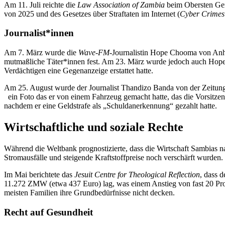
Am 11. Juli reichte die
Law Association of Zambia
beim Obersten Geri
von 2025 und des Gesetzes über Straftaten im Internet (
Cyber Crimes 
Journalist
*inn
en
Am 7. März wurde die
Wave-FM
-Journalistin Hope Chooma von Anhän
mutmaßliche Täter*innen fest. Am 23. März wurde jedoch auch Hope 
Verdächtigen eine Gegenanzeige erstattet hatte.
Am 25. August wurde der Journalist Thandizo Banda von der Zeitu
ein Foto das er von einem Fahrzeug gemacht hatte, das die Vorsitz
nachdem er eine Geldstrafe als „Schuldanerkennung“ gezahlt hatte.
Wirtschaftliche und soziale Rechte
Während die Weltbank prognostizierte, dass die Wirtschaft Sambias 
Stromausfälle und steigende Kraftstoffpreise noch verschärft wurden.
Im Mai berichtete das
Jesuit Centre for Theological Reflection
, dass d
11.272 ZMW (etwa 437 Euro) lag, was einem Anstieg von fast 20 Pr
meisten Familien ihre Grundbedürfnisse nicht decken.
Recht auf Gesundheit