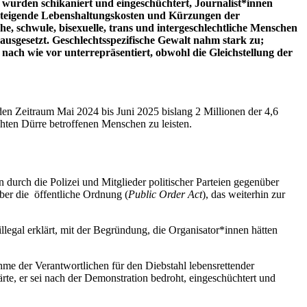
wurden schikaniert und eingeschüchtert, Journalist
*inn
en
Steigende Lebenshaltungskosten und Kürzungen der
che, schwule, bisexuelle, trans und intergeschlechtliche Menschen
sgesetzt. Geschlechtsspezifische Gewalt nahm st
ark zu;
ach wie vor unterrepräsentiert, obwohl die Gleichstellung der
en Zeitraum Mai 2024 bis Juni 2025 bislang 2 Millionen der 4,6
chten Dürre betroffenen Menschen zu leisten.
durch die Polizei und Mitglieder politischer Parteien gegenüber
ber die öffentliche Ordnung (
Public Order
Act
), das weiterhin zur
llegal erklärt, mit der Begründung, die Organisator*innen hätten
hme der Verantwortlichen für den Diebstahl lebensrettender
rte, er sei nach der Demonstration bedroht, eingeschüchtert und