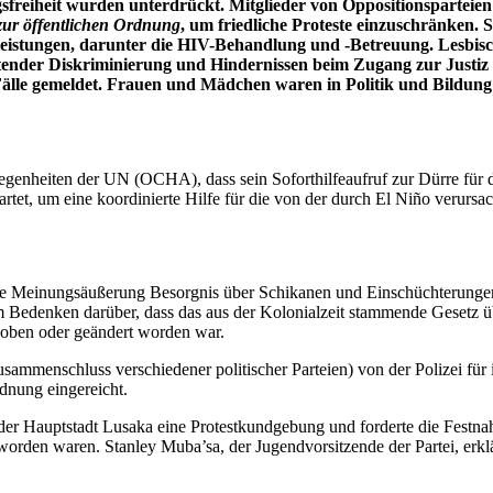
g
sfreiheit
wurden unterdrückt. Mitglieder von Oppositionsparteien 
zur öffentlichen Ordnung
, um friedliche Proteste
einzuschränken
. 
eistungen
, darunter die
HIV-Behandlung und -Betreuung.
L
esbis
nder Diskriminierung und Hindernissen beim Zugang zur Justiz au
lle gemeldet. Frauen und Mädchen waren in Politik und Bildung n
egenheiten der UN (OCHA), dass sein Soforthilfeaufruf zur Dürre für d
tet, um eine koordinierte Hilfe für die von der durch El Niño verursa
reie Meinungsäußerung Besorgnis über Schikanen und Einschüchterungen 
em Bedenken darüber, dass das aus der Kolonialzeit stammende Gesetz ü
hoben oder geändert worden war.
ammenschluss verschiedener politischer Parteien) von der Polizei für i
dnung eingereicht.
 der Hauptstadt Lusaka eine Protestkundgebung und forderte die Festna
orden waren. Stanley Muba’sa, der Jugendvorsitzende der Partei, erklä