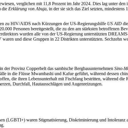
wiesen, verglichen mit 11,8 Prozent im Jahr 2024. Dies lag unter den
 die
Erklärung von Abuja
, in der sie sich das Ziel setzten, mindestens
nen zu HIV/AIDS nach Kürzungen der US-Regierungshilfe
US AID
die
20.000 Personen bereitgestellt, die zu den am stärksten betroffenen B
direktors wurden alle von der US-Regierung unterstützten DREAMS-Prog
aren und diese Gruppen in 22 Distrikten unterstützten. Sechzehn wei
 in der Provinz Copperbelt das sambische Bergbauunternehmen
Sino-Me
fälle in die Flüsse Mwambashi und Kafue geführt, während dessen chines
fen, die ihren Lebensunterhalt mit Fischfang bestritten, während die R
zen, Durchfall, Hautausschlägen und Augenreizungen.
chen (LGBTI+) waren Stigmatisierung, Diskriminierung und Intoleranz a
ug.