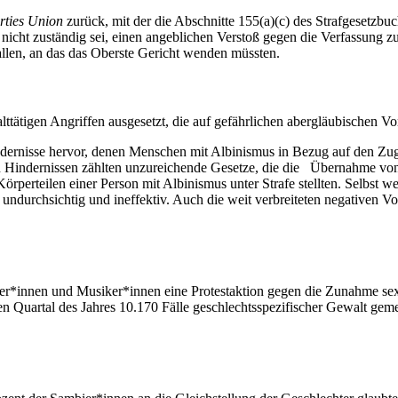
rties Union
zurück, mit der die Abschnitte 155(a)(c) des Strafgesetzb
s nicht zuständig sei, einen angeblichen Verstoß gegen die Verfassung z
llen, an das das Oberste Gericht wenden müssten.
ätigen Angriffen ausgesetzt, die auf gefährlichen abergläubischen Vor
ernisse hervor, denen Menschen mit Albinismus in Bezug auf den Zugan
sen Hindernissen zählten unzureichende Gesetze, die die Übernahme vo
rperteilen einer Person mit Albinismus unter Strafe stellten. Selbst w
undurchsichtig und ineffektiv. Auch die weit verbreiteten negativen V
nstler*innen und Musiker*innen eine Protestaktion gegen die Zunahme se
en Quartal des Jahres 10.170 Fälle geschlechtsspezifischer Gewalt ge