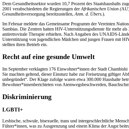
Dem Gesundheitssektor wurden 10,7 Prozent des Staatshaushalts zuge
2001 verabschiedeten die Regierungen der
Afrikanischen Union (
AU)
Gesundheitsversorgung bereitzustellen,
Anm. d. Übers.
).
Im Februar meldete das Gemeinsame Programm der Vereinten Natio
Sambias. Die Zentren hatten HIV-Unterstützungsdienste für mehr als 
antiretrovirale Therapie erhielten. Nach Angaben des UNAIDS-Länder
Unterstützung von jugendlichen Mädchen und jungen Frauen mit HIV w
stellten ihren Betrieb ein.
Recht auf eine gesunde Umwelt
Im September verklagten 176 Einwohner*innen der Stadt Chambishi
Sie machten geltend, dieser Einsturz habe zur Freisetzung giftiger Ab
unbegründet“. Der Klage zufolge waren etwa 300.000 Haushalte betrof
Bewohner*innenberichteten von Atemwegsbeschwerden, Bauchschmer
Diskriminierung
LGBTI
+
Lesbische, schwule, bisexuelle, trans und intergeschlechtliche Mens
Führer*innen, was zu Ausgrenzung und einem Klima der Angst beitr