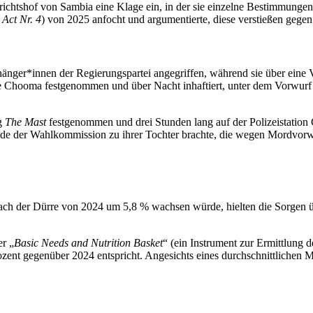
chtshof von Sambia eine Klage ein, in der sie einzelne Bestimmungen d
Act Nr. 4
) von 2025 anfocht und argumentierte, diese verstießen gegen
ger*innen der Regierungspartei angegriffen, während sie über eine Ve
Chooma festgenommen und über Nacht inhaftiert, unter dem Vorwurf de
ng
The Mast
festgenommen und drei Stunden lang auf der Polizeistation
ende der Wahlkommission zu ihrer Tochter brachte, die wegen Mordvor
nach der Dürre von 2024 um 5,8 % wachsen würde, hielten die Sorgen 
er „
Basic Needs and Nutrition Basket
“ (ein Instrument zur Ermittlung
ozent gegenüber 2024 entspricht. Angesichts eines durchschnittlich