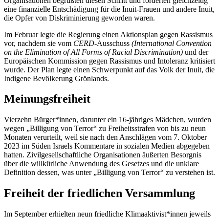
Organisationen begrüßten diesen Schritt und forderten gleichzeitig
eine finanzielle Entschädigung für die Inuit-Frauen und andere Inuit,
die Opfer von Diskriminierung geworden waren.
Im Februar legte die Regierung einen Aktionsplan gegen Rassismus
vor, nachdem sie vom
CERD
-Ausschuss
(
International Convention
on the Elimination of All Forms of Racial Discrimination
)
und der
Europäischen Kommission gegen Rassismus und Intoleranz kritisiert
wurde. Der Plan legte einen Schwerpunkt auf das Volk der Inuit, die
Indigene Bevölkerung Grönlands.
Meinungsfreiheit
Vierzehn Bürger*innen, darunter ein 16-jähriges Mädchen, wurden
wegen „Billigung von Terror“ zu Freiheitsstrafen von bis zu neun
Monaten verurteilt, weil sie nach den Anschlägen vom 7. Oktober
2023 im Süden Israels Kommentare in sozialen Medien abgegeben
hatten. Zivilgesellschaftliche Organisationen äußerten Besorgnis
über die willkürliche Anwendung des Gesetzes und die unklare
Definition dessen, was unter „Billigung von Terror“ zu verstehen ist.
Freiheit der friedlichen Versammlung
Im September erhielten neun friedliche Klimaaktivist*innen jeweils