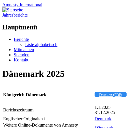
Amnesty
International
Jahresberichte
Hauptmenü
Zum
Berichte
Inhalt
Liste alphabetisch
springen
Mitmachen
Spenden
Kontakt
Dänemark 2025
Königreich Dänemark
Drucken (PDF)
1.1.2025 –
Berichtszeitraum
31.12.2025
Englischer Originaltext
Denmark
Weitere Online-Dokumente von Amnesty
Dänemark