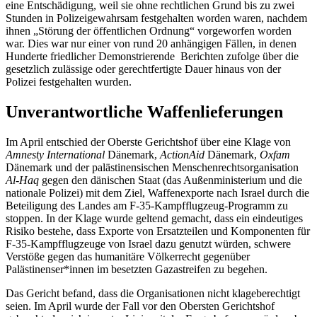
eine Entschädigung, weil sie ohne rechtlichen Grund bis zu zwei
Stunden in Polizeigewahrsam festgehalten worden waren, nachdem
ihnen „Störung der öffentlichen Ordnung“ vorgeworfen worden
war. Dies war nur einer von rund 20 anhängigen Fällen, in denen
Hunderte friedlicher Demonstrierende Berichten zufolge über die
gesetzlich zulässige oder gerechtfertigte Dauer hinaus von der
Polizei festgehalten wurden.
Unverantwortliche Waffenlieferungen
Im April entschied der Oberste Gerichtshof über eine Klage von
Amnesty International
Dänemark,
ActionAid
Dänemark,
Oxfam
Dänemark und der palästinensischen Menschenrechtsorganisation
Al-Haq
gegen den dänischen Staat (das Außenministerium und die
nationale Polizei) mit dem Ziel, Waffenexporte nach Israel durch die
Beteiligung des Landes am F-35-Kampfflugzeug-Programm zu
stoppen. In der Klage wurde geltend gemacht, dass ein eindeutiges
Risiko bestehe, dass Exporte von Ersatzteilen und Komponenten für
F-35-Kampfflugzeuge von Israel dazu genutzt würden, schwere
Verstöße gegen das humanitäre Völkerrecht gegenüber
Palästinenser*innen im besetzten Gazastreifen zu begehen.
Das Gericht befand, dass die Organisationen nicht klageberechtigt
seien. Im April wurde der Fall vor den Obersten Gerichtshof