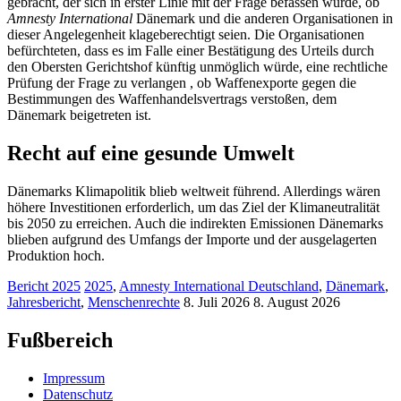
gebracht, der sich in erster Linie mit der Frage befassen würde, ob
Amnesty International
Dänemark und die anderen Organisationen in
dieser Angelegenheit klageberechtigt seien. Die Organisationen
befürchteten, dass es im Falle einer Bestätigung des Urteils durch
den Obersten Gerichtshof künftig unmöglich würde, eine rechtliche
Prüfung der Frage zu verlangen , ob Waffenexporte gegen die
Bestimmungen des Waffenhandelsvertrags verstoßen, dem
Dänemark beigetreten ist.
Recht auf eine gesunde Umwelt
Dänemarks Klimapolitik blieb weltweit führend. Allerdings wären
höhere Investitionen erforderlich, um das Ziel der Klimaneutralität
bis 2050 zu erreichen. Auch die indirekten Emissionen Dänemarks
blieben aufgrund des Umfangs der Importe und der ausgelagerten
Produktion hoch.
Bericht 2025
2025
,
Amnesty International Deutschland
,
Dänemark
,
Jahresbericht
,
Menschenrechte
8. Juli 2026
8. August 2026
Fußbereich
Impressum
Datenschutz