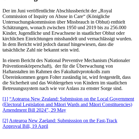
Der im Juni veröffentlichte Abschlussbericht der „Royal
Commission of Inquiry on Abuse in Care“ (Königliche
Untersuchungskommission über Missbrauch in Obhut) enthielt
Schätzungen, wonach zwischen 1950 und 2019 bis zu 256.000
Kinder, Jugendliche und Erwachsene in staatlicher Obhut oder
kirchlichen Einrichtungen misshandelt und vernachlässigt wurden.
In dem Bericht wird jedoch darauf hingewiesen, dass die
tatsächliche Zahl nie bekannt sein wird.
In einem Bericht des National Preventive Mechanism (Nationaler
Präventionskörperschaft), der für die Überwachung von
Haftanstalten im Rahmen des Fakultativprotokolls zum
Übereinkommen gegen Folter zuständig ist, wird festgestellt, dass
die Sicherheit und das Wohlergehen von Kindern im staatlichen
Betreuungssystem nach wie vor Anlass zu ernster Sorge sind.
[1]
“Aotearoa New Zealand: Submission on the Local Government
(Electoral Legislation and Māori Wards and Māori Constituencies)
Amendment Bill 2024”, 29 May
[2]
Aotearoa New Zaeland: Submisssion on the Fast-Track
Approval Bill, 19 April