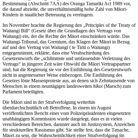
Bestimmung (Abschnitt 7AA) des Oranga Tamariki Act 1989 vor,
die darauf abzielte, die unverhältnismäßig hohe Zahl von Māori-
Kindern in staatlicher Betreuung zu verringern.
Im November brachte die Regierung den „Principles of the Treaty of
Waitangi Bill“ (Gesetz über die Grundlagen des Vertrags von
Waitangi) ein, der die Rechte der Māori einschränken würde. Das
Waitangi-Tribunal, das Gremium, das Klagen der Māori in Bezug
auf und den Vertrag von Waitangi ( te Tiriti o Waitangi)
entgegennimmt, erklärte, dass eine Verabschiedung des
Gesetzentwurfs die „schlimmste und umfassendste Verletzung des
Vertrags“ in jüngerer Zeit wäre Obwohl die Māori Vertragspartner
sind, hat die Regierung sie vor der Einführung des Gesetzentwurfs
nicht in angemessener Weise einbezogen. Die Einführung des
Gesetzes löste Massenproteste aus, an denen sich Zehntausende von
Menschen in einem neuntägigen landesweiten
hīkoi
(Marsch) zum
Parlament beteiligten.
Die Māori sind in der Strafverfolgung weiterhin
überdurchschnittlich oft Betroffene. In einem im August
veröffentlichten Bericht einer vom Polizeipräsidenten eingesetzten
unabhängigen Kommission wurde dargelegt, dass es in vielen
verschiedenen Bereichen, darunter auch im Justizsystem, Anzeichen
für strukturellen Rassismus gibt. Sie stellte fest, dass die Tatsache,
Māori zu sein, die Wahrscheinlichkeit einer Strafverfolgung im